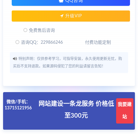
QQ咨询
升级VIP
免费售后咨询
咨询QQ：229866246
付费功能定制
特别声明：仅供参考学习，可指导安装，永久使用更新无忧，购
买后不支持退款。如果源码侵犯了您的利益请留言告知！
微信/手机：
网站建设一条龙服务 价格低
我要建
13715121956
至300元
站