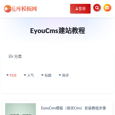
登录
EyouCms建站教程
分类
帝
C
P
E
时间
人气
标题
热评
S
教
程
织
C
其
EyouCms模板（易优Cms）安装教程步骤
他