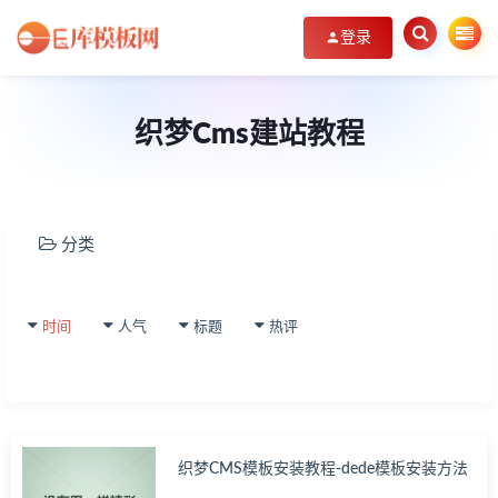
登录
织梦Cms建站教程
分类
帝
C
P
E
时间
人气
标题
热评
S
教
程
织
C
其
织梦CMS模板安装教程-dede模板安装方法
他