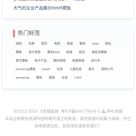
大气的企业产品展示html5模板
热门标签
绿色
生鲜
超市
电商
前端
静态
html
网站
模板
电子商务
静态html
商城
前台
响应式模板
英文模板
电子产品
数码商城
前端商城
自行车
bootstrap模板
html5
玩具
儿童玩具
英文
装修公司
bootstrap
服饰
服装
女装
CSS3
©2022-2025
E库模板网
粤ICP备6667786号-1
XML地图
本站注明原创资源内容转载时请注明来源，其他资源均收集于网络，并已
标明来源出处，如有侵权请联系我们！