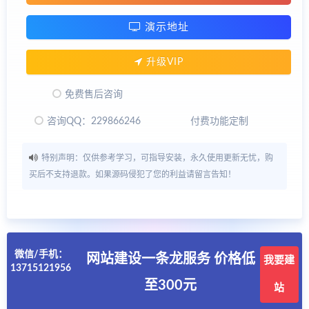
演示地址
升级VIP
免费售后咨询
咨询QQ：229866246
付费功能定制
特别声明：仅供参考学习，可指导安装，永久使用更新无忧，购
买后不支持退款。如果源码侵犯了您的利益请留言告知！
微信/手机：
网站建设一条龙服务 价格低
我要建
13715121956
至300元
站