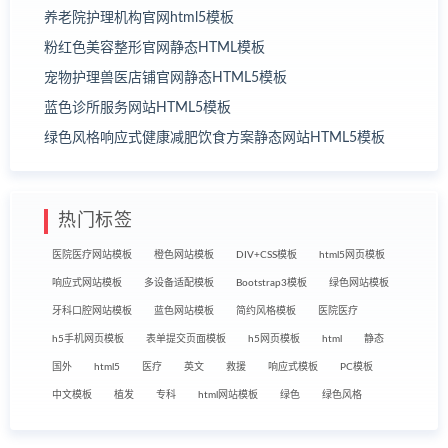
养老院护理机构官网html5模板
粉红色美容整形官网静态HTML模板
宠物护理兽医店铺官网静态HTML5模板
蓝色诊所服务网站HTML5模板
绿色风格响应式健康减肥饮食方案静态网站HTML5模板
热门标签
医院医疗网站模板
橙色网站模板
DIV+CSS模板
html5网页模板
响应式网站模板
多设备适配模板
Bootstrap3模板
绿色网站模板
牙科口腔网站模板
蓝色网站模板
简约风格模板
医院医疗
h5手机网页模板
表单提交页面模板
h5网页模板
html
静态
国外
html5
医疗
英文
救援
响应式模板
PC模板
中文模板
植发
专科
html网站模板
绿色
绿色风格