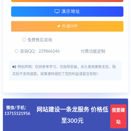
演示地址
升级VIP
免费售后咨询
咨询QQ：229866246
付费功能定制
特别声明：仅供参考学习，可指导安装，永久使用更新无忧，购
买后不支持退款。如果源码侵犯了您的利益请留言告知！
微信/手机：
网站建设一条龙服务 价格低
我要建
13715121956
至300元
站