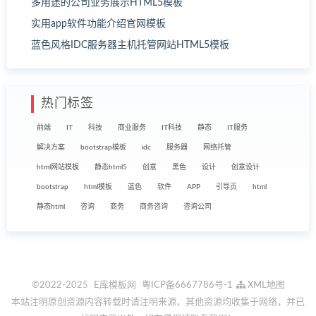
多用途的公司业务展示HTML5模板
实用app软件功能介绍官网模板
蓝色风格IDC服务器主机托管网站HTML5模板
热门标签
前端
IT
科技
商业服务
IT科技
静态
IT服务
解决方案
bootstrap模板
idc
服务器
网络托管
html网站模板
静态html5
创意
黑色
设计
创意设计
bootstrap
html模板
蓝色
软件
APP
引导页
html
静态html
咨询
商务
商务咨询
咨询公司
©2022-2025
E库模板网
粤ICP备6667786号-1
XML地图
本站注明原创资源内容转载时请注明来源，其他资源均收集于网络，并已