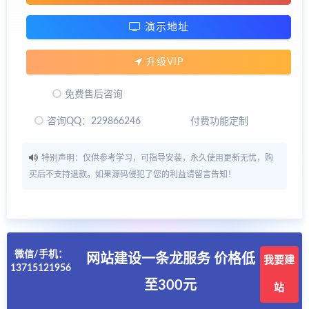
演示地址
升级VIP
免费售后咨询
咨询QQ：229866246
付费功能定制
特别声明：仅供参考学习，可指导安装，永久使用更新无忧，购
买后不支持退款。如果源码侵犯了您的利益请留言告知！
微信/手机：
网站建设一条龙服务 价格低
我要建
13715121956
至300元
站