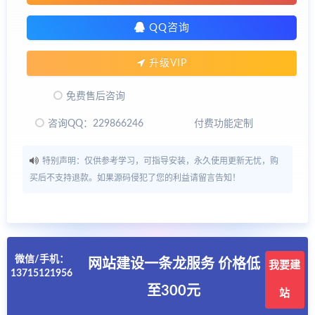
QQ咨询
升级VIP
免费售后咨询
咨询QQ：229866246
付费功能定制
特别声明：仅供参考学习，可指导安装，永久使用更新无忧，购
买后不支持退款。如果源码侵犯了您的利益请留言告知！
微信/手机：
网站建设一条龙服务 价格低
我要建
13715121956
至300元
站