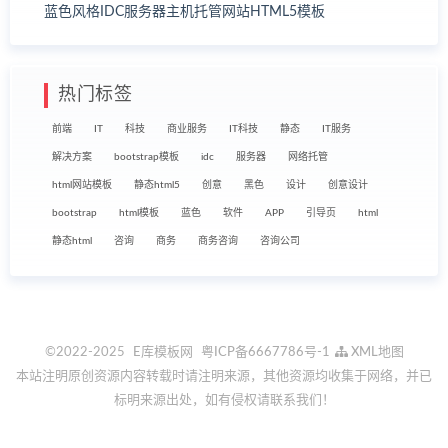
蓝色风格IDC服务器主机托管网站HTML5模板
热门标签
前端
IT
科技
商业服务
IT科技
静态
IT服务
解决方案
bootstrap模板
idc
服务器
网络托管
html网站模板
静态html5
创意
黑色
设计
创意设计
bootstrap
html模板
蓝色
软件
APP
引导页
html
静态html
咨询
商务
商务咨询
咨询公司
©2022-2025
E库模板网
粤ICP备6667786号-1
XML地图
本站注明原创资源内容转载时请注明来源，其他资源均收集于网络，并已
标明来源出处，如有侵权请联系我们！