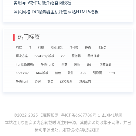
实用app软件功能介绍官网模板
蓝色风格IDC服务器主机托管网站HTML5模板
热门标签
前端
IT
科技
商业服务
IT科技
静态
IT服务
解决方案
bootstrap模板
idc
服务器
网络托管
html网站模板
静态html5
创意
黑色
设计
创意设计
bootstrap
html模板
蓝色
软件
APP
引导页
html
静态html
咨询
商务
商务咨询
咨询公司
©2022-2025
E库模板网
粤ICP备6667786号-1
XML地图
本站注明原创资源内容转载时请注明来源，其他资源均收集于网络，并已
标明来源出处，如有侵权请联系我们！