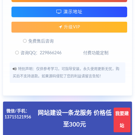
演示地址
升级VIP
免费售后咨询
咨询QQ：229866246
付费功能定制
特别声明：仅供参考学习，可指导安装，永久使用更新无忧，购
买后不支持退款。如果源码侵犯了您的利益请留言告知！
微信/手机：
网站建设一条龙服务 价格低
我要建
13715121956
至300元
站