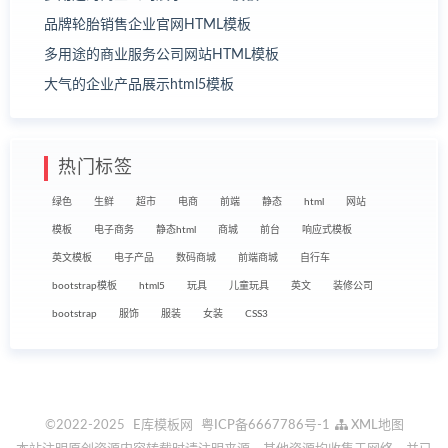
品牌轮胎销售企业官网HTML模板
多用途的商业服务公司网站HTML模板
大气的企业产品展示html5模板
热门标签
绿色
生鲜
超市
电商
前端
静态
html
网站
模板
电子商务
静态html
商城
前台
响应式模板
英文模板
电子产品
数码商城
前端商城
自行车
bootstrap模板
html5
玩具
儿童玩具
英文
装修公司
bootstrap
服饰
服装
女装
CSS3
©2022-2025
E库模板网
粤ICP备6667786号-1
XML地图