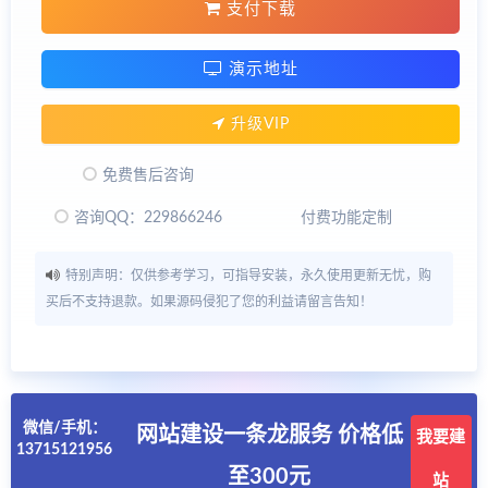
支付下载
演示地址
升级VIP
免费售后咨询
咨询QQ：229866246
付费功能定制
特别声明：仅供参考学习，可指导安装，永久使用更新无忧，购
买后不支持退款。如果源码侵犯了您的利益请留言告知！
微信/手机：
网站建设一条龙服务 价格低
我要建
13715121956
至300元
站