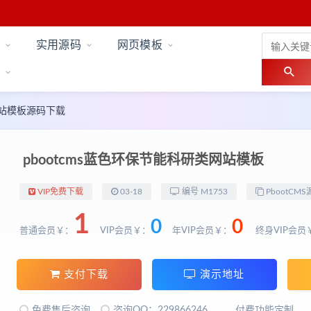
实用源码
网页模板
工网站模板源码下载
pbootcms蓝色环保节能科研类网站模板
VIP免费下载
03-18
编号 M1753
PbootCMS
1
0
0
普通会员￥：
VIP会员￥：
年VIP会员￥：
终身VIP会员
支付下载
演示地址
免费售后咨询
咨询QQ：229866246
付费功能定制