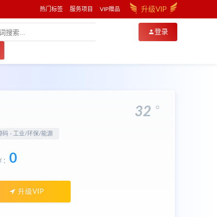
升级VIP
热门标签
服务项目
VIP赠品
登录
。
32
源码 -
工业/环保/能源
0
￥：
升级VIP