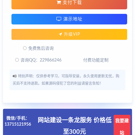
支付下载
演示地址
升级VIP
免费售后咨询
咨询QQ：229866246
付费功能定制
特别声明：仅供参考学习，可指导安装，永久使用更新无忧，购
买后不支持退款。如果源码侵犯了您的利益请留言告知！
微信/手机：
网站建设一条龙服务 价格低
我要建
13715121956
至300元
站