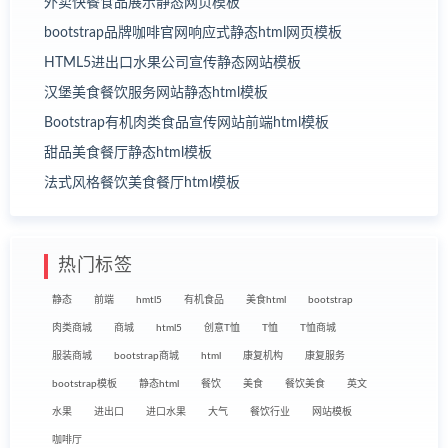
外卖快餐食品展示静态网页模板
bootstrap品牌咖啡官网响应式静态html网页模板
HTML5进出口水果公司宣传静态网站模板
汉堡美食餐饮服务网站静态html模板
Bootstrap有机肉类食品宣传网站前端html模板
甜品美食餐厅静态html模板
法式风格餐饮美食餐厅html模板
热门标签
静态
前端
hmtl5
有机食品
美食html
bootstrap
肉类商城
商城
html5
创意T恤
T恤
T恤商城
服装商城
bootstrap商城
html
康复机构
康复服务
bootstrap模板
静态html
餐饮
美食
餐饮美食
英文
水果
进出口
进口水果
大气
餐饮行业
网站模板
咖啡厅