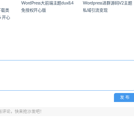
WordPress大前端主题dux8.4
Wordpress进群源码V2主题
源下载类
免授权开心版
私域引流变现
.6 开心
发 布
有评论，快来抢沙发吧！