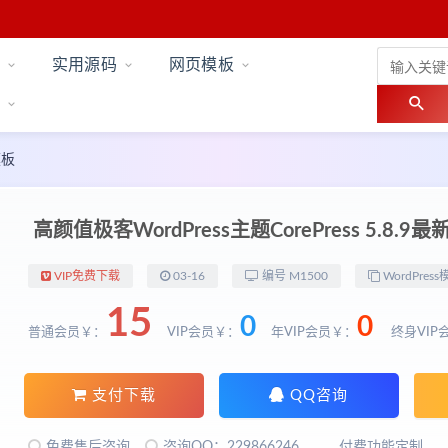
实用源码
网页模板
模板
高颜值极客WordPress主题CorePress 5.8.9最
VIP免费下载
03-16
编号 M1500
WordPress
15
0
0
普通会员￥：
VIP会员￥：
年VIP会员￥：
终身VIP
支付下载
QQ咨询
免费售后咨询
咨询QQ：229866246
付费功能定制