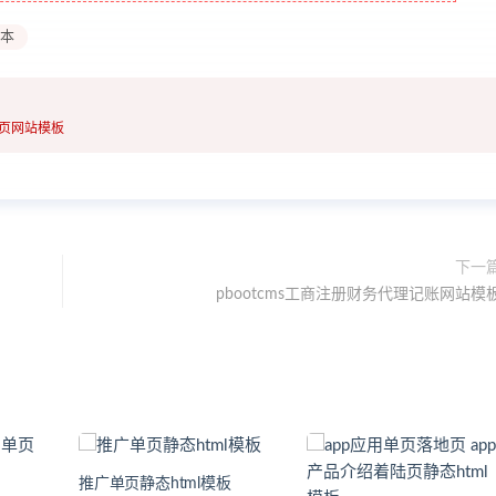
本
单页网站模板
下一
pbootcms工商注册财务代理记账网站模
推广单页静态html模板