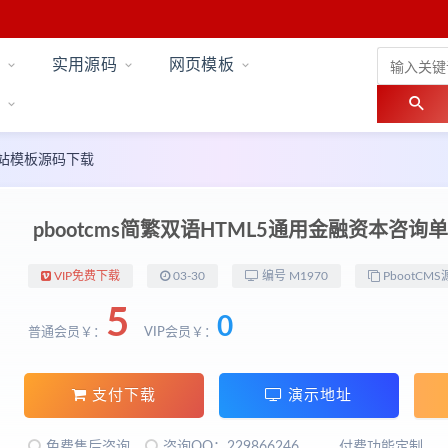
实用源码
网页模板
券网站模板源码下载
pbootcms简繁双语HTML5通用金融资本咨
VIP免费下载
03-30
编号 M1970
PbootCMS
5
0
普通会员￥：
VIP会员￥：
支付下载
演示地址
免费售后咨询
咨询QQ：229866246
付费功能定制