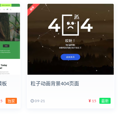
模板
粒子动画背景404页面
5
09-21
15
独家
最新