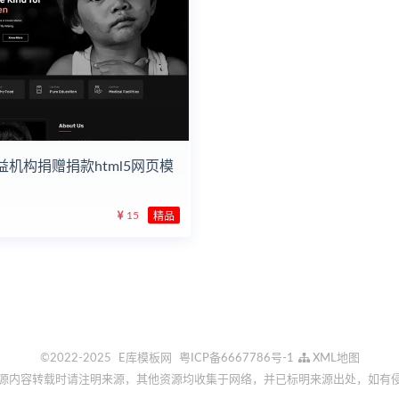
益机构捐赠捐款html5网页模
15
精品
©2022-2025
E库模板网
粤ICP备6667786号-1
XML地图
源内容转载时请注明来源，其他资源均收集于网络，并已标明来源出处，如有