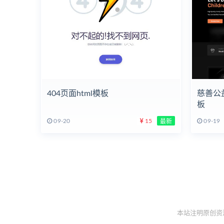
404页面html模板
慈善公
板
09-20
15
09-19
最新
本站注明原创资