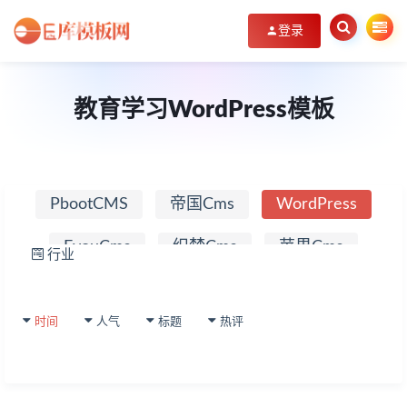
登录
教育学习WordPress模板
PbootCMS
帝国Cms
WordPress
EyouCms
织梦Cms
苹果Cms
行业
企
业
其它源码
官
网
时间
人气
标题
热评
教
育
学
习
资