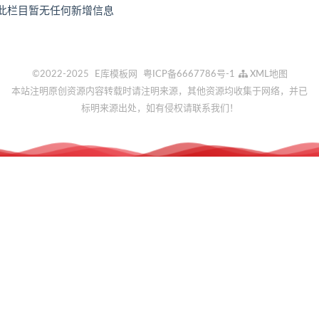
此栏目暂无任何新增信息
讯
博
客
游
戏
©2022-2025
E库模板网
粤ICP备6667786号-1
XML地图
软
本站注明原创资源内容转载时请注明来源，其他资源均收集于网络，并已
件
标明来源出处，如有侵权请联系我们！
资
源
图
片
机
械
设
备
其
他
行
业