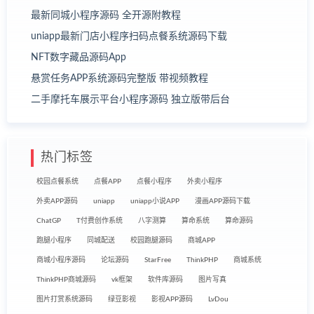
最新同城小程序源码 全开源附教程
uniapp最新门店小程序扫码点餐系统源码下载
NFT数字藏品源码App
悬赏任务APP系统源码完整版 带视频教程
二手摩托车展示平台小程序源码 独立版带后台
热门标签
校园点餐系统
点餐APP
点餐小程序
外卖小程序
外卖APP源码
uniapp
uniapp小说APP
漫画APP源码下载
ChatGP
T付费创作系统
八字测算
算命系统
算命源码
跑腿小程序
同城配送
校园跑腿源码
商城APP
商城小程序源码
论坛源码
StarFree
ThinkPHP
商城系统
ThinkPHP商城源码
vk框架
软件库源码
图片写真
图片打赏系统源码
绿豆影视
影视APP源码
LvDou