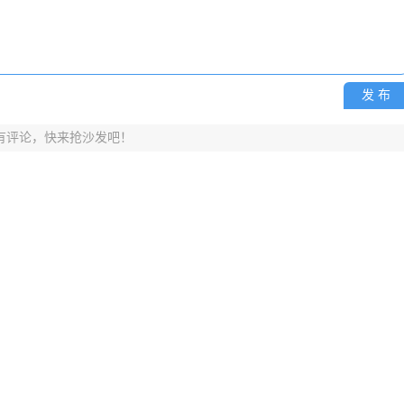
发 布
有评论，快来抢沙发吧！