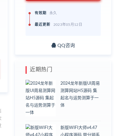
有效期
永久
最近更新
2023年05月12日
QQ咨询
近期热门
2024龙年新版UI周易
测算网站H5源码 集
起名与运势测算于一
体
篇
次
发
新版WIFI大师v4.47
小程序源码 带分销系