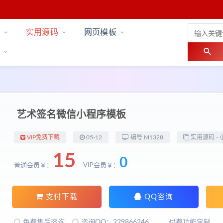
实用源码
网页模板
艺术签名微信小程序模板
VIP免费下载
05-12
编号 M1328
实用源码 -
15
0
普通会员￥：
VIP会员￥：
支付下载
QQ咨询
免费售后咨询
咨询QQ：229866246
付费功能定制