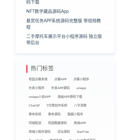
码下载
NFT数字藏品源码App
悬赏任务APP系统源码完整版 带视频教
程
二手摩托车展示平台小程序源码 独立版
带后台
热门标签
校园点餐系统
点餐APP
点餐小程序
外卖小程序
外卖APP源码
uniapp
uniapp小说APP
漫画APP源码下载
ChatGP
T付费创作系统
八字测算
算命系统
算命源码
跑腿小程序
同城配送
校园跑腿源码
商城APP
商城小程序源码
论坛源码
StarFree