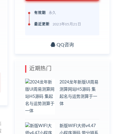
有效期
永久
最近更新
2023年05月21日
QQ咨询
近期热门
2024龙年新版UI周易
测算网站H5源码 集
起名与运势测算于一
体
篇
新版WIFI大师v4.47
程
小程序源码 带分销系