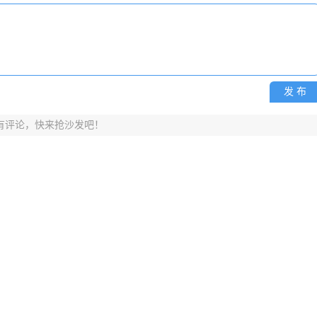
发 布
有评论，快来抢沙发吧！