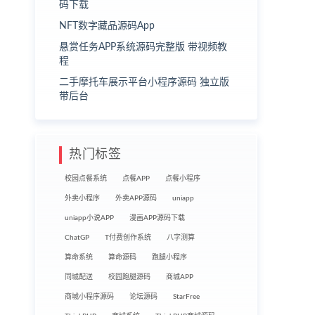
码下载
NFT数字藏品源码App
悬赏任务APP系统源码完整版 带视频教
程
二手摩托车展示平台小程序源码 独立版
带后台
热门标签
校园点餐系统
点餐APP
点餐小程序
外卖小程序
外卖APP源码
uniapp
uniapp小说APP
漫画APP源码下载
ChatGP
T付费创作系统
八字测算
算命系统
算命源码
跑腿小程序
同城配送
校园跑腿源码
商城APP
商城小程序源码
论坛源码
StarFree