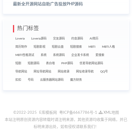
最新全开源网站自助广告投放PHP源码
热门标签
Loveria
Loveria源码
交友源码
约会源码
AI简历
简历制作
短剧影视
短剧云盘
短剧搜索
MBTI
MBTI人格
MBTI性格测试
系统
系统源码
企业发卡系统
爱搜索
短剧
短剧源码
表白墙
PHP源码
优茗导航网站源码
导航网站
网址导航网站
网站收录
网址收录导航
QQ号
扣扣
号码
云服务器网站源码
魔方财务
©2022-2025
E库模板网
粤ICP备6667786号-1
XML地图
本站注明原创资源内容转载时请注明来源，其他资源均收集于网络，并已
标明来源出处，如有侵权请联系我们！