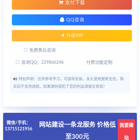
支付下载
QQ咨询
升级VIP
免费售后咨询
咨询QQ：229866246
付费功能定制
特别声明：仅供参考学习，可指导安装，永久使用更新无忧，购
买后不支持退款。如果源码侵犯了您的利益请留言告知！
微信/手机：
网站建设一条龙服务 价格低
我要建
13715121956
至300元
站