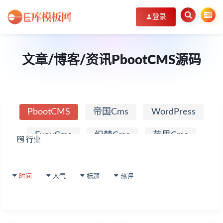
登录
文章/博客/资讯PbootCMS源码
PbootCMS
帝国Cms
WordPress
EyouCms
织梦Cms
苹果Cms
行业
IT
网
其它源码
络
互
时间
人气
标题
热评
联
网
文
章
博