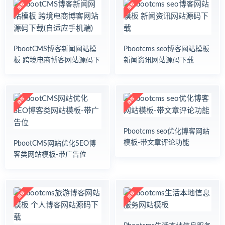
游
摄
影
婚
庆
PbootCMS博客新闻网站模
Pbootcms seo博客网站模板
家
板 跨境电商博客网站源码下
新闻资讯网站源码下载
政
载(自适应手机端)
生
活
日
用
体
育
Pbootcms seo优化博客网站
健
模板-带文章评论功能
PbootCMS网站优化SEO博
身
客类网站模板-带广告位
美
容
电
子
数
码
科