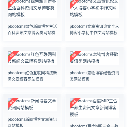
牧
养
殖
工
pbootcms绿色新闻博客生活
pbootcms文章资讯论文个人
业
环
百科资讯文章博客类网站模
博客小学初中作文网站模板
保
板
能
源
医
疗
美
容
pbootcms红色互联网科技新
pbootcms宠物博客经验资讯
保
闻文章博客网站模板
类网站模板
健
金
融
证
券
法
律
pbootcms新闻博客文章资讯
机
网站模板
pbootcms百度MIP三合一养