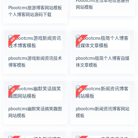
Pbootcms生活本地信息服务
技
网站模板
Pbootcms旅游博客网站模板
餐
个人博客网站源码下载
饮
美
食
果
蔬
服
装
pbootcms游戏新闻资讯技术
pbootcms极简个人博客自媒
饰
博客模板
体文章模板
品
玩
具
装
修
家
居
pbootcms幽默笑话搞笑趣图
pbootcms新闻资讯博客网站
家
网站模板
模板
具
农
林
畜