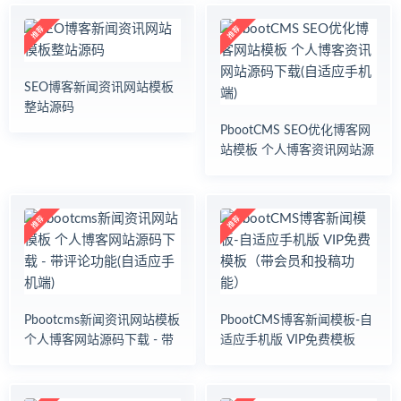
客
资
讯
教
育
SEO博客新闻资讯网站模板
培
整站源码
训
PbootCMS SEO优化博客网
学
站模板 个人博客资讯网站源
校
码下载(自适应手机端)
商
城
购
物
网
购
游
戏
Pbootcms新闻资讯网站模板
PbootCMS博客新闻模板-自
软
个人博客网站源码下载 - 带
适应手机版 VIP免费模板
件
资
评论功能(自适应手机端)
（带会员和投稿功能）
源
旅