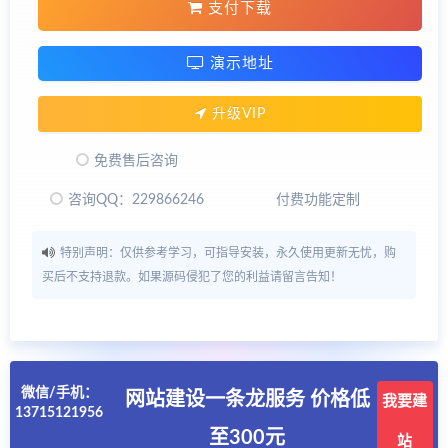
支付下载
演示地址
升级VIP
免费售后咨询
咨询QQ：229866246
付费功能定制
特别声明：仅供参考学习，可指导安装，永久使用更新无忧，购
买后不支持退款。如果源码侵犯了您的利益请留言告知！
微信/手机：
网站建设一条龙服务 价格低
我要建
13715121956
至300元
站