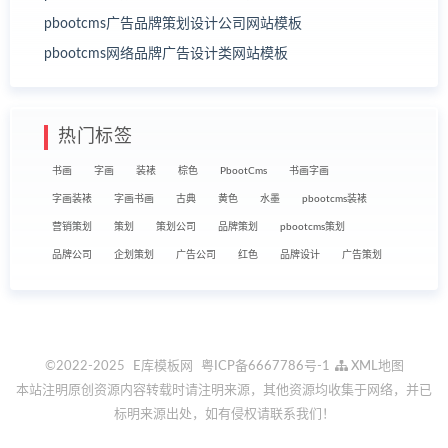
pbootcms广告品牌策划设计公司网站模板
pbootcms网络品牌广告设计类网站模板
热门标签
书画
字画
装裱
棕色
PbootCms
书画字画
字画装裱
字画书画
古典
黄色
水墨
pbootcms装裱
营销策划
策划
策划公司
品牌策划
pbootcms策划
品牌公司
企划策划
广告公司
红色
品牌设计
广告策划
©2022-2025
E库模板网
粤ICP备6667786号-1
XML地图
本站注明原创资源内容转载时请注明来源，其他资源均收集于网络，并已
标明来源出处，如有侵权请联系我们！