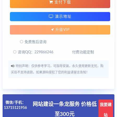
支付下载
演示地址
升级VIP
免费售后咨询
咨询QQ：229866246
付费功能定制
特别声明：仅供参考学习，可指导安装，永久使用更新无忧，购
买后不支持退款。如果源码侵犯了您的利益请留言告知！
微信/手机：
网站建设一条龙服务 价格低
我要建
13715121956
至300元
站