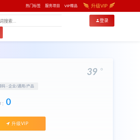
升级VIP
热门标签
服务项目
VIP赠品
登录
。
39
源码 -
企业/通用/产品
0
￥：
升级VIP