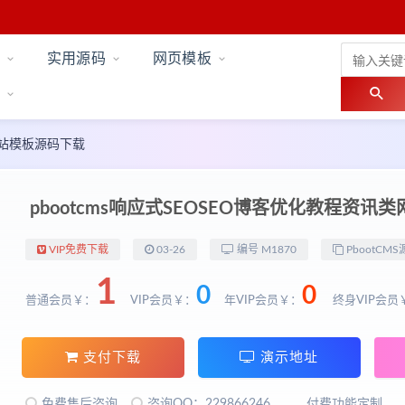
实用源码
网页模板
业网站模板源码下载
pbootcms响应式SEOSEO博客优化教程资讯
VIP免费下载
03-26
编号 M1870
PbootCMS
1
0
0
普通会员￥：
VIP会员￥：
年VIP会员￥：
终身VIP会员
支付下载
演示地址
免费售后咨询
咨询QQ：229866246
付费功能定制