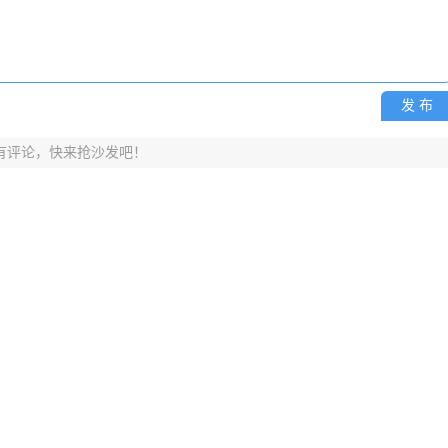
发 布
有评论，快来抢沙发吧！