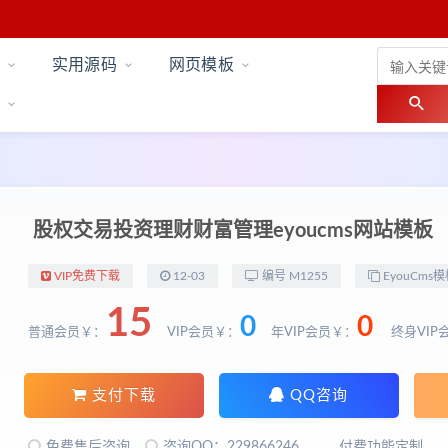
实用源码
网页模板
股权交易投资理财财富管理eyoucms网站模板
VIP免费下载
12-03
编号 M1255
EyouCms模
15
0
0
普通会员￥：
VIP会员￥：
年VIP会员￥：
终身VIP
支付下载
QQ咨询
免费售后咨询
咨询QQ：229866246
付费功能定制